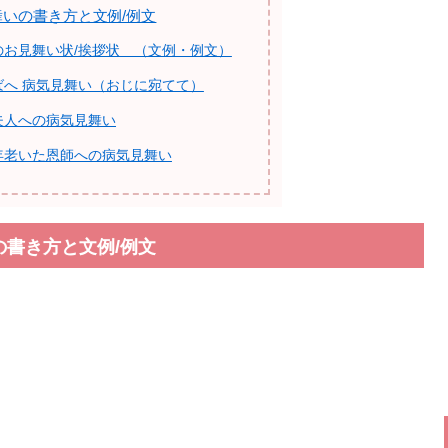
舞いの書き方と文例/例文
のお見舞い状/挨拶状 （文例・例文）
ばへ 病気見舞い（おじに宛てて）
夫人への病気見舞い
年老いた恩師への病気見舞い
の書き方と文例/例文