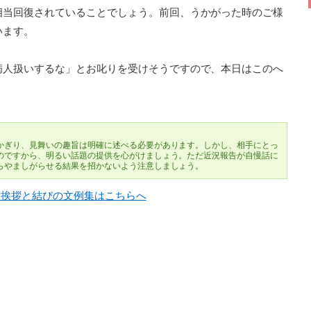
相当回復されていることでしょう。前回、うかがった時のご様
います。
病人扱いするな」とお叱りを受けそうですので、本日はこのへ
かぎり、見舞いの趣旨は明確に述べる必要があります。しかし、相手にとっ
のですから、明るい話題の提供を心がけましょう。ただ近況報告が自慢話に
らやましがらせる結果を招かないよう注意しましょう。
候・挨拶と結びの文例集はこちらへ