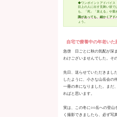
◆ワンポイントアドバイス
目上の人に出す見舞い状で
も、「死」「衰える」や重
識があっても、細かくアド
ょう。
自宅で療養中の年老いた
急啓 日ごとに秋の気配が深
わけございませんでした。そ
先日、送らせていただきまし
したように、小さな山岳会の
一冊の本になりました。まだ
ればと思います。
実は、この冬に○○岳への登山
く撮影できましたら、必ず写