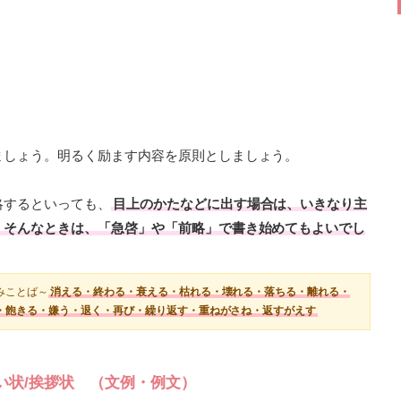
ましょう。明るく励ます内容を原則としましょう。
略するといっても、
目上のかたなどに出す場合は、いきなり主
。そんなときは、「急啓」や「前略」で書き始めてもよいでし
みことば～
消える・終わる・衰える・枯れる・壊れる・落ちる・離れる・
・飽きる・嫌う・退く・再び・繰り返す・重ねがさね・返すがえす
い状/挨拶状 （文例・例文）