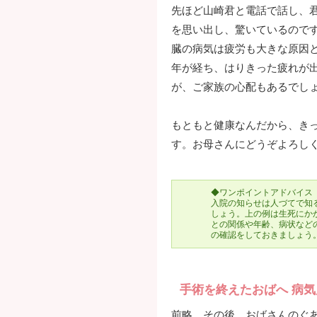
先ほど山崎君と電話で話し、
を思い出し、驚いているので
臓の病気は疲労も大きな原因
年が経ち、はりきった疲れが
が、ご家族の心配もあるでし
もともと健康なんだから、き
す。お母さんにどうぞよろし
◆ワンポイントアドバイス
入院の知らせは人づてで知
しょう。上の例は生死にか
との関係や年齢、病状など
の確認をしておきましょう
手術を終えたおばへ 病
前略 その後、おばさんのぐ