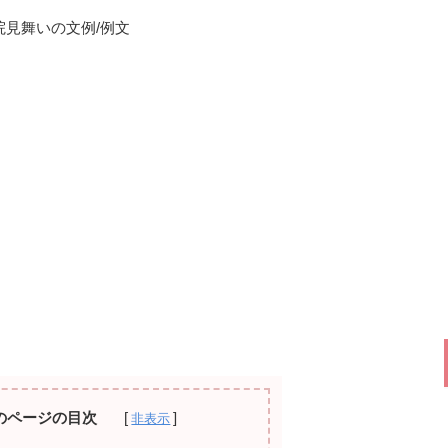
院見舞いの文例/例文
のページの目次