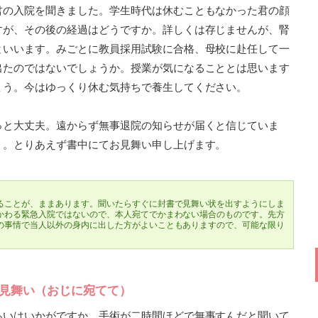
君の入院を聞きました。学生時代は休むこともなかった君の顔
すが、その後の経過はどうですか。詳しくは存じませんが、腎
といいます。みごとに教員採用試験に合格、母校に赴任して一
出たのではないでしょうか。授業が気になることとは思います
ょう。今はゆっくり休む気持ちで養生してください。
っと大丈夫。遠からず無事退院の知らせが届くと信じていま
く。とりあえず書中にてお見舞い申し上げます。
ることが、ままあります。聞いたらすぐに封書で見舞い状を出すようにしま
かわる緊急入院ではないので、本人宛てでかまわない場合のものです。先方
の事情で当人以外の身内に出した方がよいこともありますので、可能な限り
。
気見舞い（おじに宛てて）
あいはいかがですか。手術が二時間ほどで無事すんだと聞いて