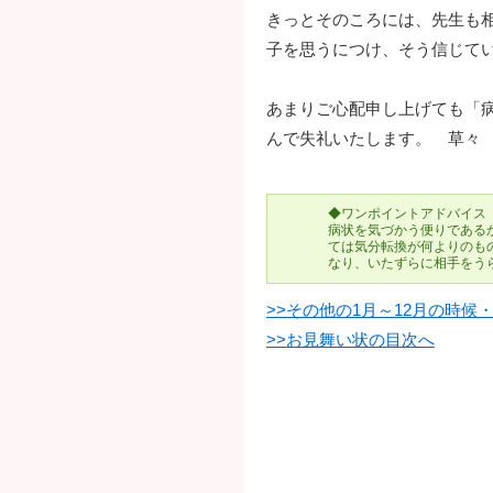
きっとそのころには、先生も
子を思うにつけ、そう信じて
あまりご心配申し上げても「
んで失礼いたします。 草々
◆ワンポイントアドバイス
病状を気づかう便りである
ては気分転換が何よりのも
なり、いたずらに相手をう
>>その他の1月～12月の時
>>お見舞い状の目次へ