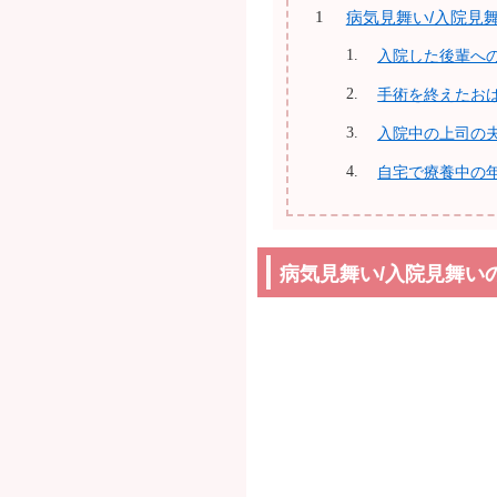
病気見舞い/入院見
入院した後輩へ
手術を終えたお
入院中の上司の
自宅で療養中の
病気見舞い/入院見舞い