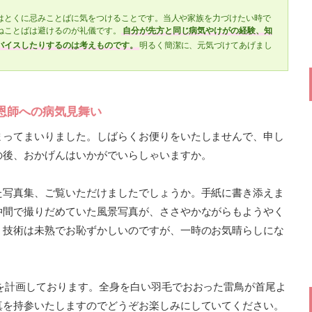
はとくに忌みことばに気をつけることです。当人や家族を力づけたい時で
ねことばは避けるのが礼儀です。
自分が先方と同じ病気やけがの経験、知
バイスしたりするのは考えものです。
明るく簡潔に、元気づけてあげまし
恩師への病気見舞い
まってまいりました。しばらくお便りをいたしませんで、申し
の後、おかげんはいかがでいらしゃいますか。
た写真集、ご覧いただけましたでしょうか。手紙に書き添えま
仲間で撮りだめていた風景写真が、ささやかながらもようやく
、技術は未熟でお恥ずかしいのですが、一時のお気晴らしにな
を計画しております。全身を白い羽毛でおおった雷鳥が首尾よ
真を持参いたしますのでどうぞお楽しみにしていてください。