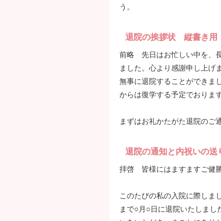
う。
退院の挨拶状 縦書き用
前略 先日はお忙しい中を、長
ました。心より感謝申し上げま
無事に退院することができま
からは復学する予定でおりま
まずはお礼かたがた退院のご
退院の通知と内祝いの送
拝啓 皆様にはますますご健
このたびの私の入院に際しま
まで○月○日に退院いたしまし