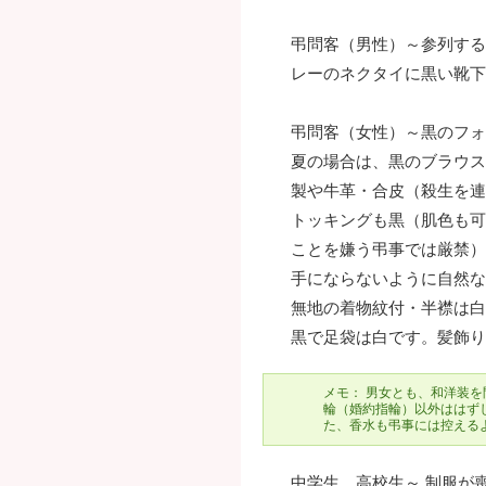
弔問客（男性）～参列する
レーのネクタイに黒い靴下
弔問客（女性）～黒のフォ
夏の場合は、黒のブラウス
製や牛革・合皮（殺生を連
トッキングも黒（肌色も可
ことを嫌う弔事では厳禁）
手にならないように自然な
無地の着物紋付・半襟は白
黒で足袋は白です。髪飾り
メモ： 男女とも、和洋装
輪（婚約指輪）以外ははず
た、香水も弔事には控える
中学生、高校生～ 制服が