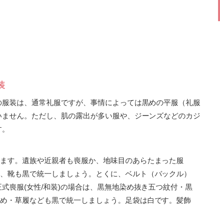
装
の服装は、通常礼服ですが、事情によっては黒めの平服（礼服
いません。ただし、肌の露出が多い服や、ジーンズなどのカジ
す。
ます。遺族や近親者も喪服か、地味目のあらたまった服
、靴も黒で統一しましょう。とくに、ベルト（バックル）
正式喪服(女性/和装)の場合は、黒無地染め抜き五つ紋付・黒
め・草履なども黒で統一しましょう。足袋は白です。髪飾