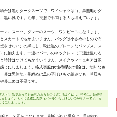
場合は黒かダークスーツで、ワイシャツは白、黒無地かグ
、黒い靴です。近年、喪服で弔問する人も増えています。
ーマルスーツ、グレーのスーツ、ワンピースになります。
とスカートでもかまいません。バッグは小さめのもので布
想させない）の黒にし、靴は黒のプレーンなパンプス、ス
）に揃えます。一連のパールのネックレス（二連は重なる
と時計はつけてもかまいません。メイクやマニュキアは派
感じにしましょう。略式喪服(女性/和装)の場合は、地味な色
・帯は黒無地・帯締めは黒の平打ひもか組みひも・草履も
や帯止めは不要です。
を問わず、黒であっても光沢のあるものは避けるようにし、指輪は、結婚指
しましょう。とくに遺族は真珠（パール）もつけないのがマナーです。ま
ようにしましょう。
喪服として正装になります。制服がない場合は、黒や紺な