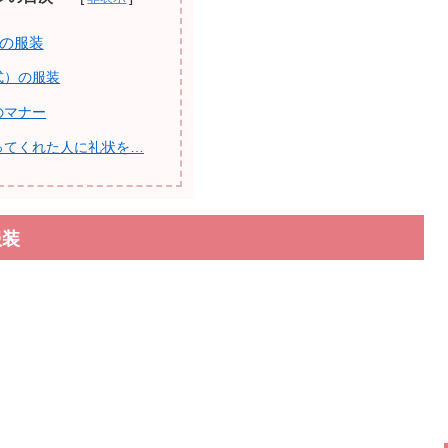
の服装
式）の服装
のマナー
ってくれた人に礼状を…
服装