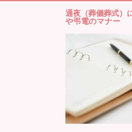
通夜（葬儀葬式）
や弔電のマナー