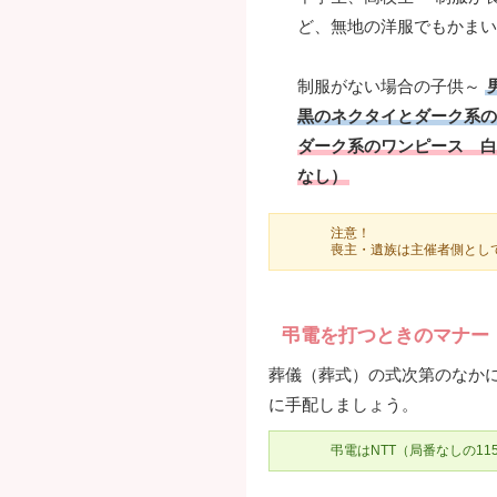
ど、無地の洋服でもかまい
制服がない場合の子供～
黒のネクタイとダーク系の
ダーク系のワンピース 白
なし）
注意！
喪主・遺族は主催者側とし
弔電を打つときのマナー
葬儀（葬式）の式次第のなか
に手配しましょう。
弔電はNTT（局番なしの1