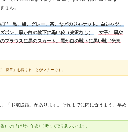
ません。
男子/ 黒、紺、グレー、茶、などのジャケット。白シャツ、
ズボン。黒か白の靴下に黒い靴（光沢なし）
女子/ 黒や
のブラウスに黒のスカート。黒か白の靴下に黒い靴（光沢
て「喪章」を着けることがマナーです。
に、「弔電披露」があります。それまでに間に合うよう、早め
15番）で午前８時～午後１０時まで取り扱っています。