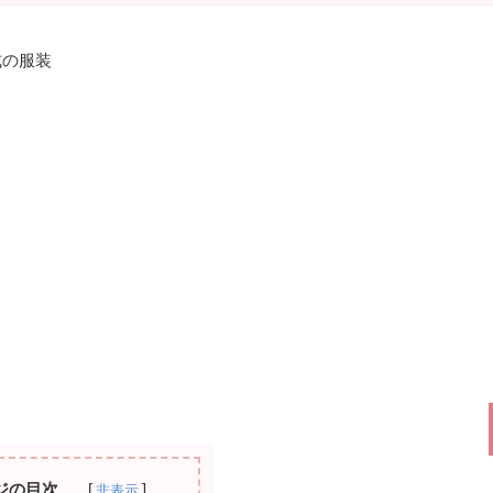
式の服装
ジの目次