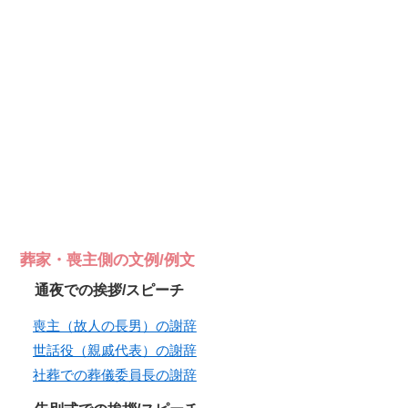
葬家・喪主側の文例/例文
通夜での挨拶/スピーチ
喪主（故人の長男）の謝辞
世話役（親戚代表）の謝辞
社葬での葬儀委員長の謝辞