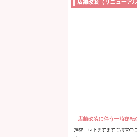
店舗改装（リニューア
店舗改装に伴う一時移転
拝啓 時下ますますご清栄の