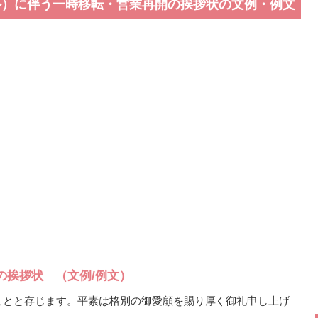
ル）に伴う一時移転・営業再開の挨拶状の文例・例文
の挨拶状 （文例/例文）
ことと存じます。平素は格別の御愛顧を賜り厚く御礼申し上げ