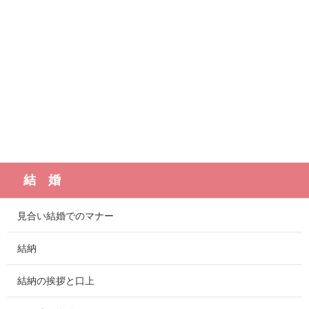
結 婚
見合い結婚でのマナー
結納
結納の挨拶と口上