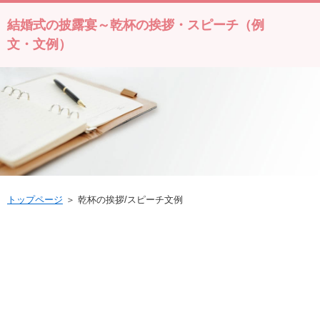
結婚式の披露宴～乾杯の挨拶・スピーチ（例
文・文例）
トップページ
＞ 乾杯の挨拶/スピーチ文例