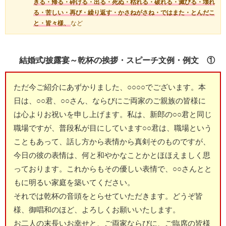
きる・帰る・砕ける・出る・死ぬ・枯れる・破れる・滅びる・壊れ
る・苦しい・再び・繰り返す・かさねがさね・ではまた・とんだこ
と・皆々様、
など
結婚式/披露宴～乾杯の挨拶・スピーチ文例・例文 ①
ただ今ご紹介にあずかりました、○○○○でございます。本
日は、○○君、○○さん、ならびにご両家のご親族の皆様に
は心よりお祝いを申し上げます。私は、新郎の○○君と同じ
職場ですが、普段私が目にしています○○君は、職場という
こともあって、話し方から表情から真剣そのものですが、
今日の彼の表情は、何と和やかなことかとほほえましく思
っております。これからもその優しい表情で、○○さんとと
もに明るい家庭を築いてください。
それでは乾杯の音頭をとらせていただきます。どうぞ皆
様、御唱和のほど、よろしくお願いいたします。
お二人の末長いお幸せと、ご両家ならびに、ご臨席の皆様