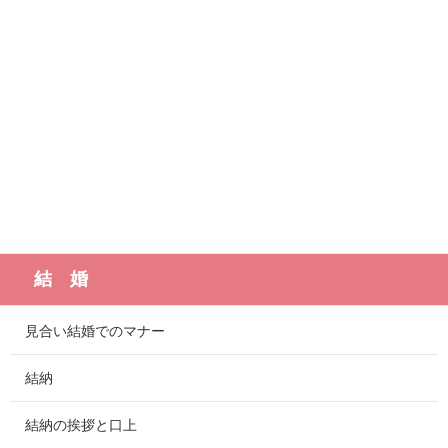
結 婚
見合い結婚でのマナー
結納
結納の挨拶と口上