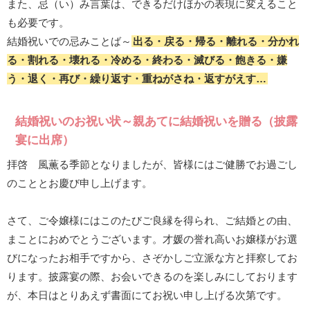
また、忌（い）み言葉は、できるだけほかの表現に変えること
も必要です。
結婚祝いでの忌みことば～
出る・戻る・帰る・離れる・分かれ
る・割れる・壊れる・冷める・終わる・滅びる・飽きる・嫌
う・退く・再び・繰り返す・重ねがさね・返すがえす…
結婚祝いのお祝い状～親あてに結婚祝いを贈る（披露
宴に出席）
拝啓 風薫る季節となりましたが、皆様にはご健勝でお過ごし
のこととお慶び申し上げます。
さて、ご令嬢様にはこのたびご良縁を得られ、ご結婚との由、
まことにおめでとうございます。才媛の誉れ高いお嬢様がお選
びになったお相手ですから、さぞかしご立派な方と拝察してお
ります。披露宴の際、お会いできるのを楽しみにしております
が、本日はとりあえず書面にてお祝い申し上げる次第です。