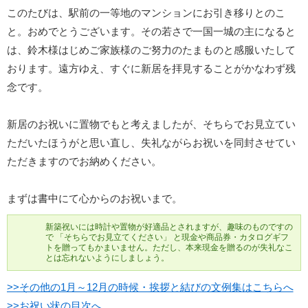
このたびは、駅前の一等地のマンションにお引き移りとのこ
と。おめでとうございます。その若さで一国一城の主になると
は、鈴木様はじめご家族様のご努力のたまものと感服いたして
おります。遠方ゆえ、すぐに新居を拝見することがかなわず残
念です。
新居のお祝いに置物でもと考えましたが、そちらでお見立てい
ただいたほうがと思い直し、失礼ながらお祝いを同封させてい
ただきますのでお納めください。
まずは書中にて心からのお祝いまで。
新築祝いには時計や置物が好適品とされますが、趣味のものですの
で 「そちらでお見立てください」 と現金や商品券・カタログギフ
トを贈ってもかまいません。ただし、本来現金を贈るのが失礼なこ
とは忘れないようにしましょう。
>>その他の1月～12月の時候・挨拶と結びの文例集はこちらへ
>>お祝い状の目次へ