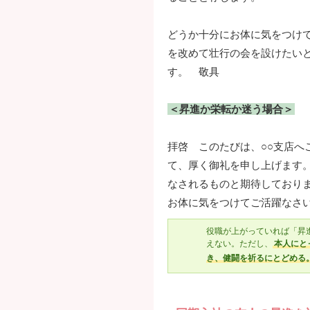
どうか十分にお体に気をつけ
を改めて壮行の会を設けたい
す。 敬具
＜昇進か栄転か迷う場合＞
拝啓 このたびは、○○支店へ
て、厚く御礼を申し上げます
なされるものと期待しており
お体に気をつけてご活躍なさ
役職が上がっていれば「昇
えない。ただし、
本人にと
き、健闘を祈るにとどめる