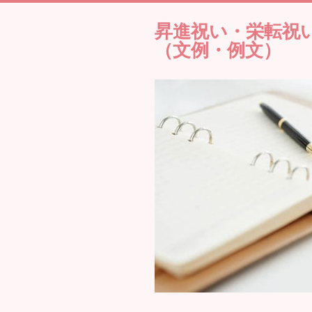
昇進祝い・栄転祝
（文例・例文）