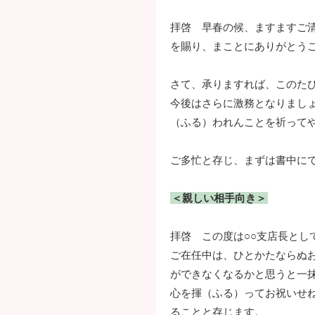
拝啓 早春の候、ますますご
を賜り、まことにありがとう
さて、承りますれば、このたび
今後はさらに激務となりまし
（ふる）われんことを祈って
ご多忙と存じ、まずは書中に
＜親しい相手向き＞
拝啓 この度は○○支店長とし
ご在任中は、ひとかたならぬ
ができなくなるかと思うと一
心を揮（ふる）ってお祝いせ
ることと存じます。