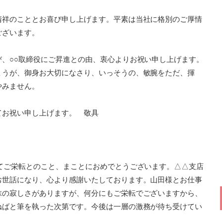
清祥のこととお喜び申し上げます。平素は当社に格別のご厚情
ございます。
、○○取締役にご昇進との由、衷心よりお祝い申し上げます。
ょうが、御身お大切になさり、いっそうの、敏腕をただ、揮
やみません。
てお祝い申し上げます。 敬具
てご栄転とのこと、まことにおめでとうございます。△△支店
お世話になり、心より感謝いたしております。山田様とお仕事
抹の寂しさがありますが、何分にもご栄転でございますから、
ねばと筆を執った次第です。今後は一層の激務が待ち受けてい