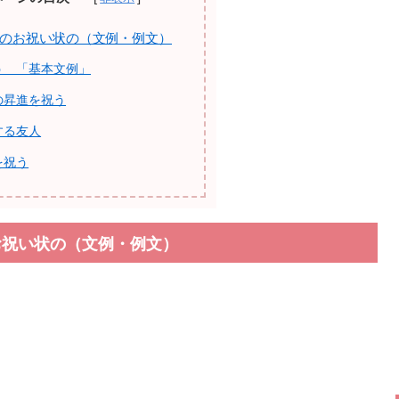
のお祝い状の（文例・例文）
う 「基本文例」
の昇進を祝う
する友人
を祝う
お祝い状の（文例・例文）