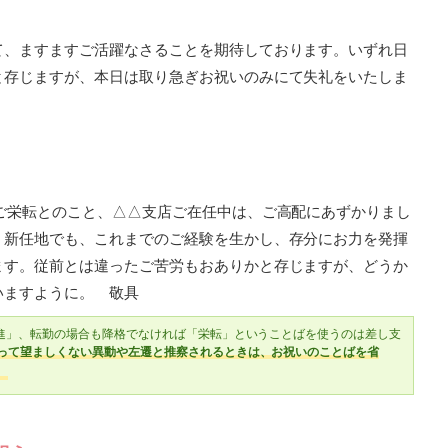
て、ますますご活躍なさることを期待しております。いずれ日
と存じますが、本日は取り急ぎお祝いのみにて失礼をいたしま
ご栄転とのこと、△△支店ご在任中は、ご高配にあずかりまし
。新任地でも、これまでのご経験を生かし、存分にお力を発揮
ます。従前とは違ったご苦労もおありかと存じますが、どうか
いますように。 敬具
進」、転勤の場合も降格でなければ「栄転」ということばを使うのは差し支
って望ましくない異動や左遷と推察されるときは、お祝いのことばを省
。