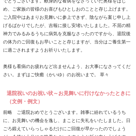
でとうございます。献身的な看病をなさっていた奥様をはじ
め、ご家族の皆様のお喜びもひとしおのことと存じ上げます。
ご入院中はあまりお見舞いに参上できず、陰ながら案じ申し上
げるばかりでしたが、吉報に接し安堵いたしました。不屈の精
神力でみるみるうちに病気を克服なさったのですから、退院後
の体力のご回復もお早いことと存じますが、当分はご養生第一
に過ごされますようお祈りいたします。
奥様も看病のお疲れなど出ませんよう、お大事になさってくだ
さい。まずはご快癒（かいゆ）のお祝いまで。 草々
退院祝いのお祝い状～お見舞いに行けなかったときに
（文例・例文）
前略 ご退院おめでとうございます。雑事に紛れているうち
に、お見舞いの機会を逸し、まことに失礼をいたしました。日
ごろ鍛えていらっしゃるだけにご回復が早かったのでしょう