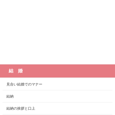
結 婚
見合い結婚でのマナー
結納
結納の挨拶と口上