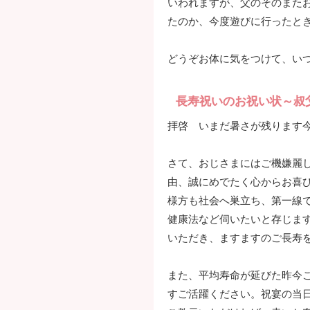
いわれますが、父のそのまた
たのか、今度遊びに行ったと
どうぞお体に気をつけて、い
長寿祝いのお祝い状～叔
拝啓 いまだ暑さが残ります
さて、おじさまにはご機嫌麗
由、誠にめでたく心からお喜
様方も社会へ巣立ち、第一線
健康法など伺いたいと存じま
いただき、ますますのご長寿
また、平均寿命が延びた昨今
すご活躍ください。祝宴の当