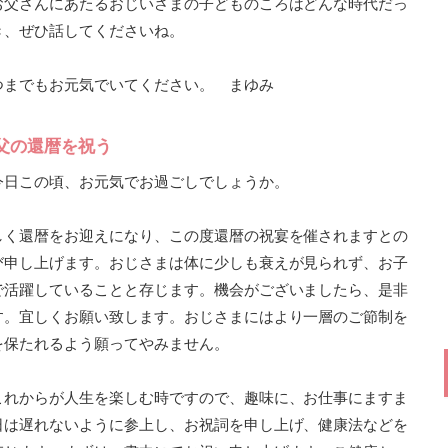
お父さんにあたるおじいさまの子どものころはどんな時代だっ
き、ぜひ話してくださいね。
つまでもお元気でいてください。 まゆみ
父の還暦を祝う
今日この頃、お元気でお過ごしでしょうか。
しく還暦をお迎えになり、この度還暦の祝宴を催されますとの
び申し上げます。おじさまは体に少しも衰えが見られず、お子
で活躍していることと存じます。機会がございましたら、是非
す。宜しくお願い致します。おじさまにはより一層のご節制を
を保たれるよう願ってやみません。
これからが人生を楽しむ時ですので、趣味に、お仕事にますま
日は遅れないように参上し、お祝詞を申し上げ、健康法などを