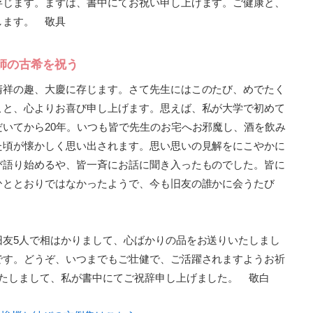
存じます。まずは、書中にてお祝い申し上げます。ご健康と、
します。 敬具
師の古希を祝う
清祥の趣、大慶に存じます。さて先生にはこのたび、めでたく
こと、心よりお喜び申し上げます。思えば、私が大学で初めて
いてから20年。いつも皆で先生のお宅へお邪魔し、酒を飲み
た頃が懐かしく思い出されます。思い思いの見解をにこやかに
び語り始めるや、皆一斉にお話に聞き入ったものでした。皆に
ひととおりではなかったようで、今も旧友の誰かに会うたび
旧友5人で相はかりまして、心ばかりの品をお送りいたしまし
です。どうぞ、いつまでもご壮健で、ご活躍されますようお祈
いたしまして、私が書中にてご祝辞申し上げました。 敬白