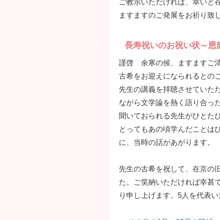
ご教示いただければ、幸いと
ますますのご発展をお祈り致
長寿祝いのお祝い状～恩
謹啓 余寒の候、ますますご
古希をお迎えになられるとの
先生の講義を拝聴させていただ
ながら文学論を熱く語り合っ
聞いておられる先生がひとた
とってもあの頃学んだことは
に、当時の話があがります。
先生の古希を祝して、在京の
た。ご笑納いただければ幸甚
り申し上げます。5人を代表