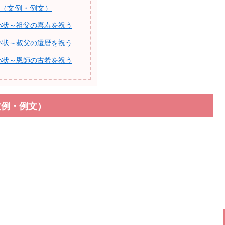
（文例・例文）
い状～祖父の喜寿を祝う
い状～叔父の還暦を祝う
い状～恩師の古希を祝う
文例・例文）