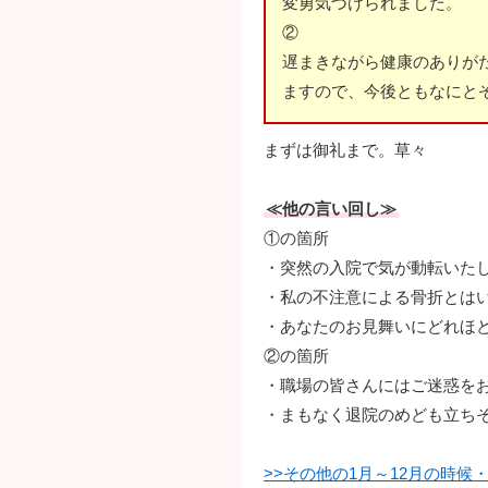
変勇気づけられました。
②
遅まきながら健康のありが
ますので、今後ともなにと
まずは御礼まで。草々
≪他の言い回し≫
①の箇所
・突然の入院で気が動転いた
・私の不注意による骨折とは
・あなたのお見舞いにどれほ
②の箇所
・職場の皆さんにはご迷惑を
・まもなく退院のめども立ち
>>その他の1月～12月の時