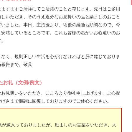
はますますご清祥にてご活躍のことと存じます。先日はご多用
越しいただき、そのうえ過分なお見舞いの品と励ましのおこと
ざいました。本日、主治医より、術後の経過も順調なので、今
、安堵しているところです。これも皆様の温かいお心遣いのお
す。
となく、規則正しい生活を心がけなければと肝に銘じておりま
過報告まで。敬具
たお礼（文例/例文）
なお見舞いをいただき、こころより御礼申し上げます。ご心配
かげさまで順調に回復しておりますのでご休心ください。
気が滅入っておりましたが、励ましのお言葉をいただき、大