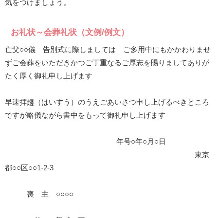
気をつけましょう。
お礼状～会葬礼状（文例/例文）
亡父○○儀 告別式に際しましては ご多用中にもかかわりませ
ずご会葬をいただきかつご丁重なるご厚志を賜りましてありが
たく厚く御礼申し上げます
早速拝趨（はいすう）のうえごあいさつ申し上げるべきところ
ですが略儀ながら書中をもって御礼申し上げます
年号○年○月○日
東京
都○○区○○1-2-3
喪 主 ○○○○