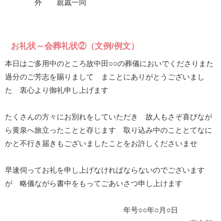
外 親戚一同
お礼状～会葬礼状②（文例/例文）
本日はご多用中のところ故中田○○の葬儀においでくださりまた
過分のご芳志を賜りまして まことにありがとうございまし
た 衷心より御礼申し上げます
たくさんの方々にお別れをしていただき 故人もさぞ喜びなが
ら黄泉へ旅立ったことと存じます 取り込み中のこととてなに
かと不行き届きもございましたことをお許しくださいませ
早速伺ってお礼を申し上げなければならないのでございます
が 略儀ながら書中をもってごあいさつ申し上けます
年号○○年○月○日