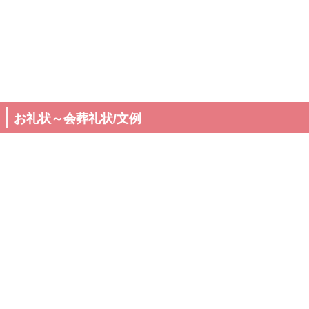
お礼状～会葬礼状/文例