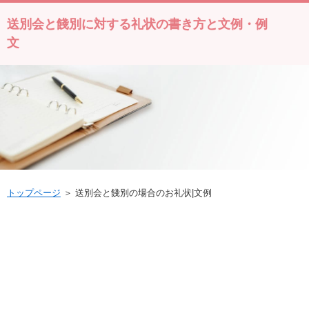
送別会と餞別に対する礼状の書き方と文例・例
文
トップページ
＞ 送別会と餞別の場合のお礼状|文例