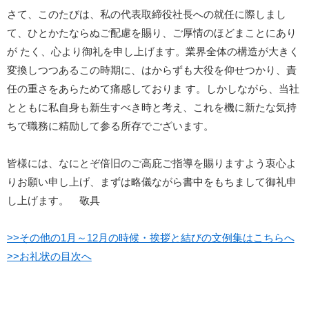
さて、このたびは、私の代表取締役社長への就任に際しまし
て、ひとかたならぬご配慮を賜り、ご厚情のほどまことにあり
が たく、心より御礼を申し上げます。業界全体の構造が大きく
変換しつつあるこの時期に、はからずも大役を仰せつかり、責
任の重さをあらためて痛感しておりま す。しかしながら、当社
とともに私自身も新生すべき時と考え、これを機に新たな気持
ちで職務に精励して参る所存でございます。
皆様には、なにとぞ倍旧のご高庇ご指導を賜りますよう衷心よ
りお願い申し上げ、まずは略儀ながら書中をもちまして御礼申
し上げます。 敬具
>>その他の1月～12月の時候・挨拶と結びの文例集はこちらへ
>>お礼状の目次へ