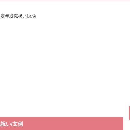
定年退職祝い|文例
祝い/文例