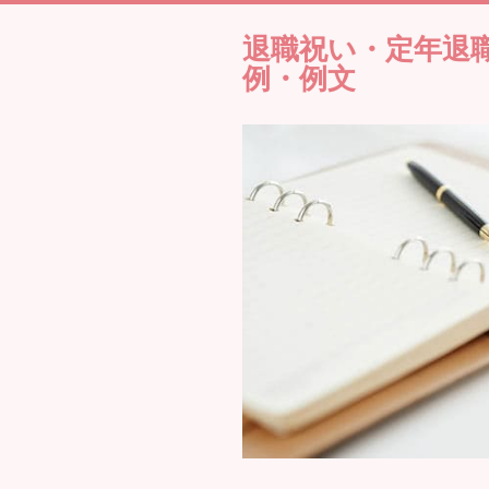
退職祝い・定年退
例・例文