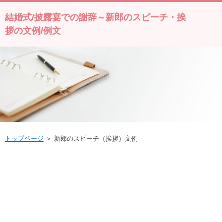
結婚式/披露宴での謝辞～新郎のスピーチ・挨
拶の文例/例文
トップページ
＞ 新郎のスピーチ（挨拶）文例