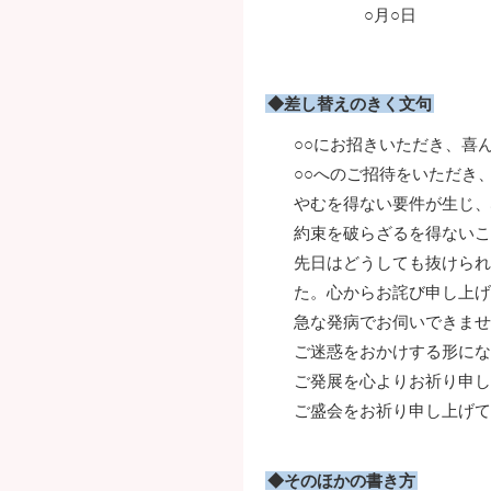
○月○日
岡
◆差し替えのきく文句
○○にお招きいただき、喜
○○へのご招待をいただき
やむを得ない要件が生じ、
約束を破らざるを得ないこ
先日はどうしても抜けられ
た。心からお詫び申し上げ
急な発病でお伺いできませ
ご迷惑をおかけする形にな
ご発展を心よりお祈り申し
ご盛会をお祈り申し上げて
◆そのほかの書き方