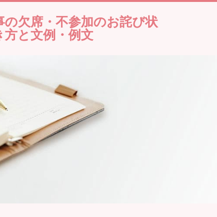
事の欠席・不参加のお詫び状
き方と文例・例文