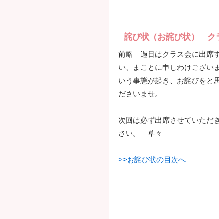
詫び状（お詫び状） ク
前略 過日はクラス会に出席
い、まことに申しわけござい
いう事態が起き、お詫びをと
ださいませ。
次回は必ず出席させていただ
さい。 草々
>>お詫び状の目次へ