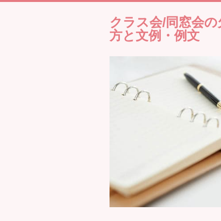
クラス会/同窓会
方と文例・例文