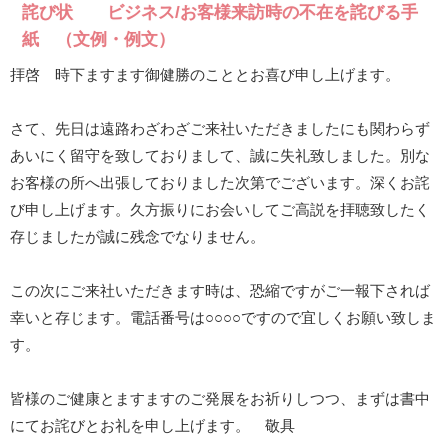
詫び状 ビジネス/お客様来訪時の不在を詫びる手
紙 （文例・例文）
拝啓 時下ますます御健勝のこととお喜び申し上げます。
さて、先日は遠路わざわざご来社いただきましたにも関わらず
あいにく留守を致しておりまして、誠に失礼致しました。別な
お客様の所へ出張しておりました次第でございます。深くお詫
び申し上げます。久方振りにお会いしてご高説を拝聴致したく
存じましたが誠に残念でなりません。
この次にご来社いただきます時は、恐縮ですがご一報下されば
幸いと存じます。電話番号は○○○○ですので宜しくお願い致しま
す。
皆様のご健康とますますのご発展をお祈りしつつ、まずは書中
にてお詫びとお礼を申し上げます。 敬具