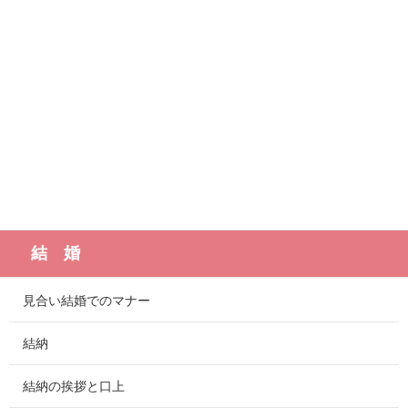
結 婚
見合い結婚でのマナー
結納
結納の挨拶と口上