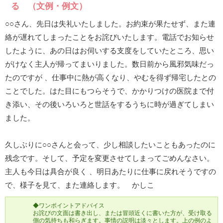
る （文例・例文）
○○さん、先日は失礼いたしました。お約束が果たせず、また連
絡が遅れてしまったことをお詫びいたします。電話でお知らせ
したように、あの日はお伺いする支度をしていたところ、思い
がけなく主人が帰ってまいりました。数日前から風邪気味だっ
たのですが 、仕事中に熱が高くなり、やむを得ず帰宅したとの
ことでした。はた目にもつらそうで、かかりつけの医院まで付
き添い、その後いろいろと世話をするうちに時が過ぎてしまい
ました。
久しぶりに○○さんと会って、少し相談したいこともあったのに
残念です。そして、予定を変更させてしまってごめんなさい。
主人も今日は具合が良く 、明日あたりに仕事に戻れそうですの
で、様子を見て、また連絡します。 かしこ
◆ワンポイントアドバイス
お詫びの文面は書き出し、または冒頭近くに書いた方が、受け取る
側の気持ちも和らぎます。事情の説明は淡々とします。上の例のよ