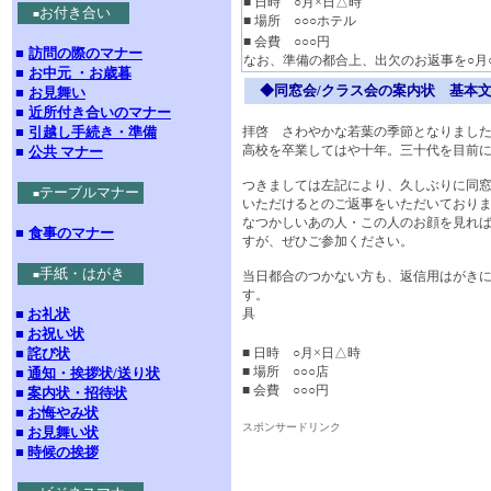
■ 日時 ○月×日△時
お付き合い
■
■ 場所 ○○○ホテル
■ 会費 ○○○円
■
訪問の際のマナー
なお、準備の都合上、出欠のお返事を○月
■
お中元 ・お歳暮
◆同窓会/クラス会の案内状 基本
■
お見舞い
■
近所付き合いのマナー
■
引越し手続き・準備
拝啓 さわやかな若葉の季節となりまし
高校を卒業してはや十年。三十代を目前
■
公共 マナー
つきましては左記により、久しぶりに同
テーブルマナー
■
いただけるとのご返事をいただいており
なつかしいあの人・この人のお顔を見れ
■
食事のマナー
すが、ぜひご参加ください。
手紙・はがき
■
当日都合のつかない方も、返信用はがき
す
■
お礼状
具
■
お祝い状
■
詫び状
■ 日時 ○月×日△時
■ 場所 ○○○店
■
通知・挨拶状/送り状
■ 会費 ○○○円
■
案内状・招待状
■
お悔やみ状
スポンサードリンク
■
お見舞い状
■
時候の挨拶