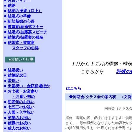
■
見合いマナー
■
結納
■
結納の挨拶（口上）
■
結婚式の準備
■
新郎新婦の心得
■
披露宴/結婚式マナー
■
結婚式/披露宴スピーチ
■
結婚式/披露宴の服装
■
結婚式・披露宴
スタッフの心得
お祝いと行事
■
１月から１２月の季節・時候
■
結婚祝い
こちらから
時候の
■
結婚記念日
■
帯祝い
■
出産祝い・金額相場ほか
はこちら
■
お七夜・お宮参り
・お食い初め
◆同窓会/クラス会の案内状 （文
■
初節句のお祝い
■
七五三のお祝い
同窓会（クラス会）の
■
入園・入学祝い
■
卒業のお祝い
拝啓 春暖の候、皆様にはますますご健
■
就職のお祝い
さて、、毎年恒例となりました○○高校の
の担任沢田先生もご出席くださる予定で
■
成人のお祝い