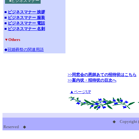
ビジネスマナー
■
■
ビジネスマナー 挨拶
■
ビジネスマナー 服装
■
ビジネスマナー 電話
■
ビジネスマナー 名刺
▼Others
◆
冠婚葬祭の関連用語
>>同窓会の恩師あての招待状はこちら
>>案内状・招待状の目次へ
▲ページUP
◆ Copyright 
Reserved ◆