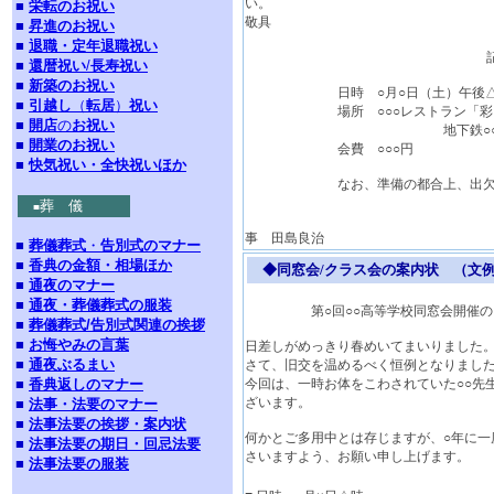
■
栄転のお祝い
敬具
■
昇進のお祝い
■
退職・定年退職祝い
■
還暦祝い
/
長寿祝い
■
新築のお祝い
日時 ○月○日（土）午後△
■
引越し
（
転居
）
祝い
場所 ○○○レストラン「彩
■
開店
の
お祝い
地下鉄○○駅下車三
■
開業のお祝い
会費 ○○○円
■
快気祝い・全快祝いほか
なお、準備の都合上、出欠のお返事
葬 儀
■
事 田島良治
■
葬儀葬式
・
告別式のマナー
■
香典の金額・相場ほか
◆同窓会/クラス会の案内状 （文
■
通夜のマナー
■
通夜・葬儀葬式の服装
第○回○○高等学校同窓会開催の
■
葬儀葬式/告別式関連の挨拶
■
お悔やみの言葉
日差しがめっきり春めいてまいりました
■
通夜ぶるまい
さて、旧交を温めるべく恒例となりました
■
香典返しのマナー
今回は、一時お体をこわされていた○○先
ざいます。
■
法事・法要のマナー
■
法事法要の挨拶・案内状
何かとご多用中とは存じますが、○年に一
■
法事法要の期日・回忌法要
さいますよう、お願い申し上げます。
■
法事法要の服装