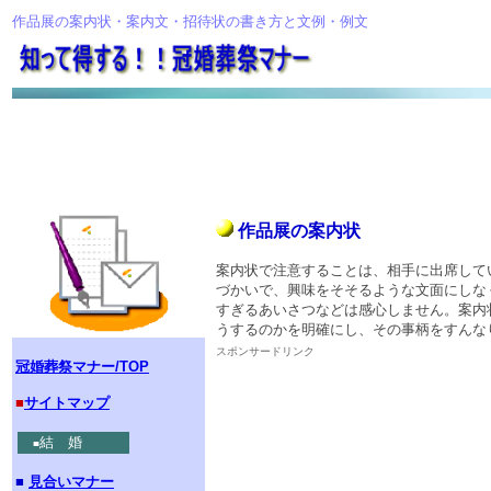
作品展の案内状・案内文・招待状の書き方と文例・例文
作品展の案内状
案内状で注意することは、相手に出席して
づかいで、興味をそそるような文面にしな
すぎるあいさつなどは感心しません。案内
うするのかを明確にし、その事柄をすんな
スポンサードリンク
冠婚葬祭マナー/TOP
■
サイトマップ
結 婚
■
■
見合いマナー