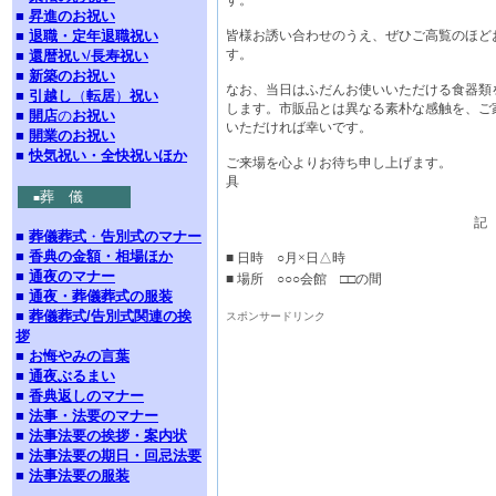
す。
■
昇進のお祝い
■
退職・定年退職祝い
皆様お誘い合わせのうえ、ぜひご高覧のほど
す。
■
還暦祝い
/
長寿祝い
■
新築のお祝い
なお、当日はふだんお使いいただける食器類
■
引越し
（
転居
）
祝い
します。市販品とは異なる素朴な感触を、ご
■
開店
の
お祝い
いただければ幸いです。
■
開業のお祝い
■
快気祝い・全快祝いほか
ご来場を心よりお待ち申し上
具
葬 儀
■
記
■
葬儀葬式
・
告別式のマナー
■
香典の金額・相場ほか
■ 日時 ○月×日△時
■
通夜のマナー
■ 場所 ○○○会館 □□の間
■
通夜・葬儀葬式の服装
■
葬儀葬式/告別式関連の挨
スポンサードリンク
拶
■
お悔やみの言葉
■
通夜ぶるまい
■
香典返しのマナー
■
法事・法要のマナー
■
法事法要の挨拶・案内状
■
法事法要の期日・回忌法要
■
法事法要の服装