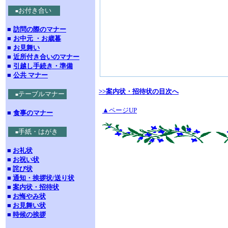
お付き合い
■
■
訪問の際のマナー
■
お中元 ・お歳暮
■
お見舞い
■
近所付き合いのマナー
■
引越し手続き・準備
■
公共 マナー
>>案内状・招待状の目次へ
テーブルマナー
■
▲ページUP
■
食事のマナー
手紙・はがき
■
■
お礼状
■
お祝い状
■
詫び状
■
通知・挨拶状/送り状
■
案内状・招待状
■
お悔やみ状
■
お見舞い状
■
時候の挨拶