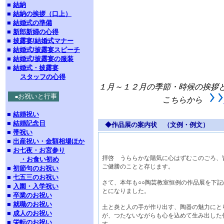
■
結納
■
結納の挨拶（口上）
■
結婚式の準備
■
新郎新婦の心得
■
披露宴/結婚式マナー
■
結婚式/披露宴スピーチ
■
結婚式/披露宴の服装
■
結婚式・披露宴
スタッフの心得
１月～１２月の季節・時候の挨拶
お祝いと行事
■
こちらから
■
結婚祝い
■
結婚記念日
◆作品展の案内状 （文例・例文）
■
帯祝い
■
出産祝い・金額相場ほか
■
お七夜・お宮参り
拝啓 うららかな陽気に心はずむこのごろ、
・お食い初め
ご健勝のことと存じます。
■
初節句のお祝い
■
七五三のお祝い
さて、本年も○○陶芸教室恒例の作品展を下
■
入園・入学祝い
とになりました。
■
卒業のお祝い
■
就職のお祝い
土と炎と人の手が作り出す、陶器の魅力にと
■
成人のお祝い
が、つたないながらも心を込めて生み出した
■
栄転のお祝い