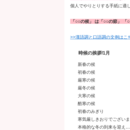
個人でやりとりする手紙に適
「○○の候」 は「○○の節」 
>>漢語調と口語調の文例はこ
時候の挨拶/1月
新春の候
初春の候
厳寒の候
厳冬の候
大寒の候
酷寒の候
初春のみぎり
寒気厳しきおりでございま
本格的な冬の到来を迎え…