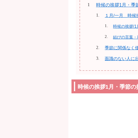
時候の挨拶1月・季
１月/一月 時候
時候の挨拶/1
結びの言葉・
季節に関係なく
面識のない人に
時候の挨拶1月・季節の