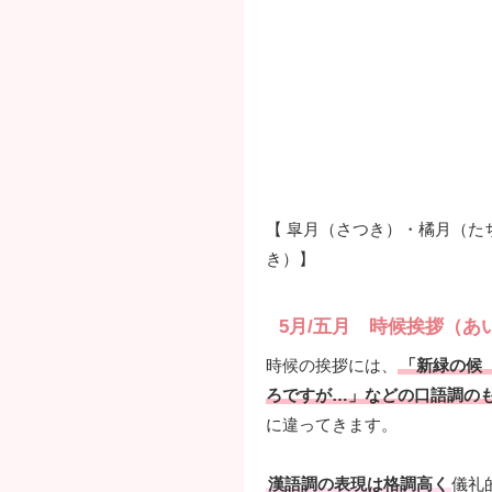
【 皐月（さつき）・橘月（た
き）】
5月/五月 時候挨拶（あ
時候の挨拶には、
「新緑の候
ろですが…」などの口語調の
に違ってきます。
漢語調の表現は格調高く
儀礼