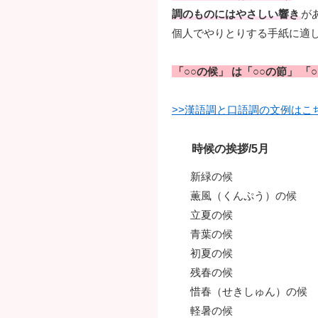
調のものにはやさしい響き
が
個人でやりとりする手紙に適
「○○の候」 は「○○の節」 
>>漢語調と口語調の文例はこ
時候の挨拶/5月
新緑の候
薫風（くんぷう）の候
立夏の候
青葉の候
初夏の候
残春の候
惜春（せきしゅん）の候
軽暑の候