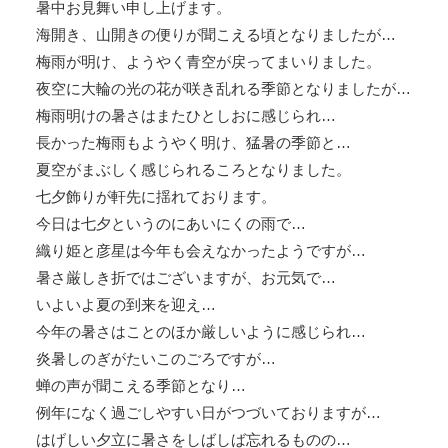
暑中お見舞い申し上げます。
海開き、山開きの便りが聞こえる頃となりましたが…
梅雨が明け、ようやく青空が戻ってまいりました。
夜空に大輪の光の花が咲き乱れる季節となりましたが…
梅雨明けの暑さはまたひとしおに感じられ…
長かった梅雨もようやく明け、猛暑の季節と…
夏空がまぶしく感じられるころとなりました。
七夕飾りが軒先に揺れております。
今日は七夕というのにあいにくの雨で…
織り姫と彦星は今年も会えなかったようですが…
暑さ厳しき折ではございますが、お元気で…
いよいよ夏の到来を迎え…
今年の暑さはことのほか厳しいように感じられ…
炎暑しのぎがたいこのごろですが…
蝉の声が聞こえる季節となり…
例年になく過ごしやすい日がつづいておりますが…
はげしい夕立に暑さをしばしば忘れるものの…