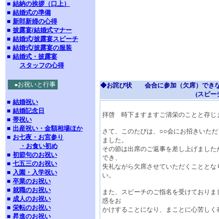
■
結納の挨拶（口上）
■
結婚式の準備
■
新郎新婦の心得
■
披露宴/結婚式マナー
■
結婚式/披露宴スピーチ
■
結婚式/披露宴の服装
■
結婚式・披露宴
スタッフの心得
お祝いと行事
◆お詫び状 会合に参加（欠席）できな
■
(スピーチを頼まれ
■
結婚祝い
■
結婚記念日
拝啓 時下ますますご清栄のことと存じ
■
帯祝い
■
出産祝い・金額相場ほか
さて、このたびは、○○会にお招きいた
■
お七夜・お宮参り
ました。
・お食い初め
その節は出席のご返事を差し上げました
■
初節句のお祝い
でき、
■
七五三のお祝い
失礼ながら欠席させていただくこととな
■
入園・入学祝い
い。
■
卒業のお祝い
■
就職のお祝い
また、スピーチのご指名を受けておりま
■
成人のお祝い
惑をお
■
栄転のお祝い
かけすることになり、まことに心苦しく
■
昇進のお祝い