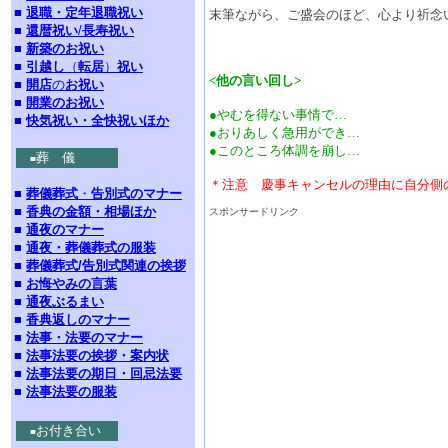
■
退職・定年退職祝い
末筆ながら、ご盛会のほど、心より祈念
■
還暦祝い
/
長寿祝い
■
新築のお祝い
■
引越し
（
転居
）
祝い
<他の言い回し>
■
開店
の
お祝い
■
開業のお祝い
●やむを得ない事情で…
■
快気祝い・全快祝いほか
●おりあしく急用ができ…
●このところ体調を崩し…
葬 儀
■
＊注意 慶事キャンセルの理由に自分側
■
葬儀葬式
・
告別式のマナー
■
香典の金額・相場ほか
スポンサードリンク
■
通夜のマナー
■
通夜・葬儀葬式の服装
■
葬儀葬式/告別式関連の挨拶
■
お悔やみの言葉
■
通夜ぶるまい
■
香典返しのマナー
■
法事・法要のマナー
■
法事法要の挨拶・案内状
■
法事法要の期日・回忌法要
■
法事法要の服装
お付き合い
■