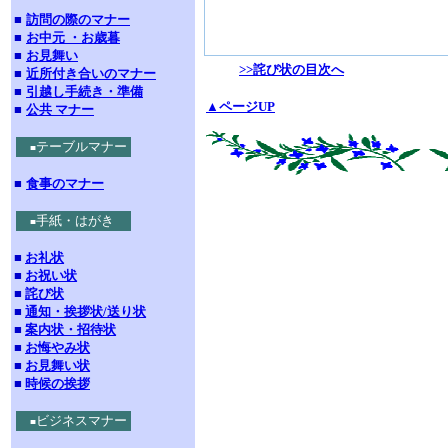
■
訪問の際のマナー
■
お中元 ・お歳暮
■
お見舞い
>>詫び状の目次へ
■
近所付き合いのマナー
■
引越し手続き・準備
▲ページUP
■
公共 マナー
テーブルマナー
■
■
食事のマナー
手紙・はがき
■
■
お礼状
■
お祝い状
■
詫び状
■
通知・挨拶状/送り状
■
案内状・招待状
■
お悔やみ状
■
お見舞い状
■
時候の挨拶
ビジネスマナー
■