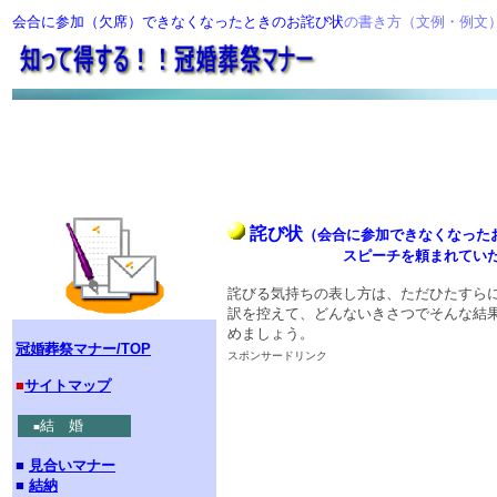
会合に参加（欠席）できなくなったときのお詫び状
の書き方（文例・例文
詫び状
（
会合に参加できなくなった
スピーチを頼まれていた
詫びる気持ちの表し方は、ただひたすら
訳を控えて、どんないきさつでそんな結
めましょう。
冠婚葬祭マナー/TOP
スポンサードリンク
■
サイトマップ
結 婚
■
■
見合いマナー
■
結納